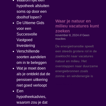
Waarom lijkt een
hypotheek afsluiten
soms op door een
doolhof lopen?
Waar je natuur en
De Ultieme Gids
milieu vacatures kunt
voor een
zoeken
Succesvolle
november 8, 2024
Geen
reacties
Vastgoed
Investering
De energietransitie speelt
een steeds grotere rol in de
Verschillende
zoektocht naar vacatures
soorten aandelen
natuur en milieu. Het
om in te beleggen
overstappen naar duurzame
Wat je moet doen
energiebronnen zoals
als je ontdekt dat de
zonne- en windenergie is
pensioen uitkering
Read More »
niet goed verloopt
Een
hypotheekadvies,
waarom zou je dat