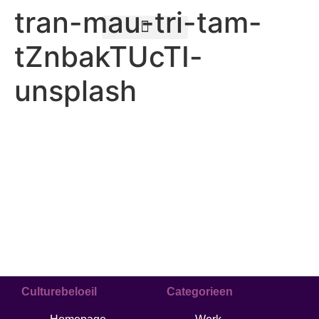
tran-mau-tri-tam-
tZnbakTUcTI-
Teksten schrijven
unsplash
Culturebeloeil
Categorieen