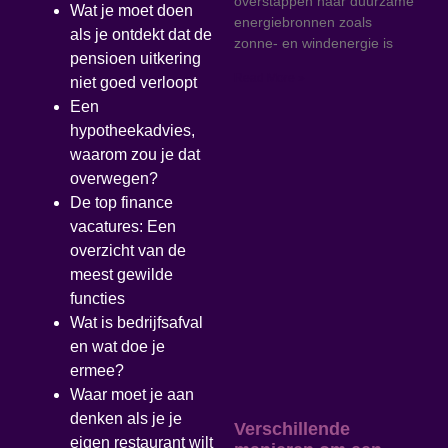
overstappen naar duurzame
Wat je moet doen
energiebronnen zoals
als je ontdekt dat de
zonne- en windenergie is
pensioen uitkering
Read More »
niet goed verloopt
Een
hypotheekadvies,
waarom zou je dat
overwegen?
De top finance
vacatures: Een
overzicht van de
meest gewilde
functies
Wat is bedrijfsafval
en wat doe je
ermee?
Waar moet je aan
denken als je je
Verschillende
eigen restaurant wilt