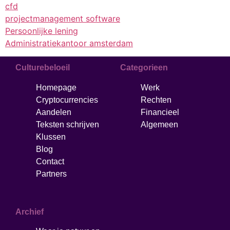
cfd
projectmanagement software
Persoonlijke lening
Administratiekantoor amsterdam
Culturebeloeil
Categorieen
Homepage
Werk
Cryptocurrencies
Rechten
Aandelen
Financieel
Teksten schrijven
Algemeen
Klussen
Blog
Contact
Partners
Archief