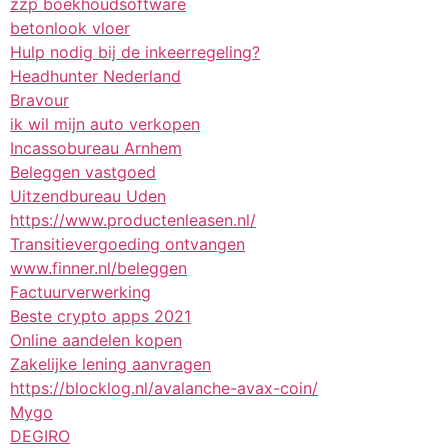
zzp boekhoudsoftware
betonlook vloer
Hulp nodig bij de inkeerregeling?
Headhunter Nederland
Bravour
ik wil mijn auto verkopen
Incassobureau Arnhem
Beleggen vastgoed
Uitzendbureau Uden
https://www.productenleasen.nl/
Transitievergoeding ontvangen
www.finner.nl/beleggen
Factuurverwerking
Beste crypto apps 2021
Online aandelen kopen
Zakelijke lening aanvragen
https://blocklog.nl/avalanche-avax-coin/
Mygo
DEGIRO