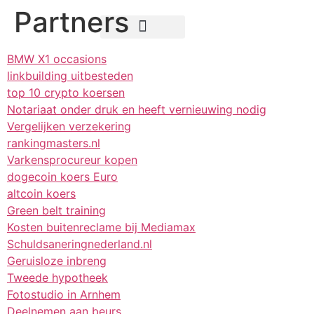
Partners
Teksten schrijven
BMW X1 occasions
linkbuilding uitbesteden
top 10 crypto koersen
Notariaat onder druk en heeft vernieuwing nodig
Vergelijken verzekering
rankingmasters.nl
Varkensprocureur kopen
dogecoin koers Euro
altcoin koers
Green belt training
Kosten buitenreclame bij Mediamax
Schuldsaneringnederland.nl
Geruisloze inbreng
Tweede hypotheek
Fotostudio in Arnhem
Deelnemen aan beurs