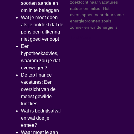
zoektocht naar vacatures
soorten aandelen
natuur en milieu. Het
om in te beleggen
overstappen naar duurzame
Wat je moet doen
energiebronnen zoals
als je ontdekt dat de
zonne- en windenergie is
pensioen uitkering
Read More »
niet goed verloopt
Een
hypotheekadvies,
waarom zou je dat
overwegen?
De top finance
vacatures: Een
overzicht van de
meest gewilde
functies
Wat is bedrijfsafval
en wat doe je
ermee?
Waar moet je aan