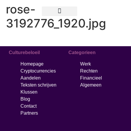
rose-
3192776_1920.jpg
Teksten schrijven
Culturebeloeil
Categorieen
Homepage
Werk
Cryptocurrencies
Rechten
Aandelen
Financieel
Teksten schrijven
Algemeen
Klussen
Blog
Contact
Partners