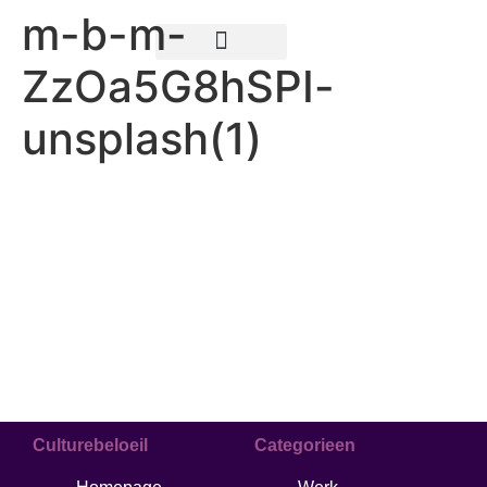
m-b-m-
ZzOa5G8hSPI-
Teksten schrijven
unsplash(1)
Culturebeloeil
Categorieen