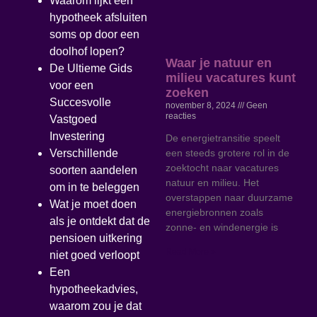
Waarom lijkt een
hypotheek afsluiten
soms op door een
doolhof lopen?
Waar je natuur en
De Ultieme Gids
milieu vacatures kunt
voor een
zoeken
Succesvolle
november 8, 2024
Geen
reacties
Vastgoed
Investering
De energietransitie speelt
een steeds grotere rol in de
Verschillende
zoektocht naar vacatures
soorten aandelen
natuur en milieu. Het
om in te beleggen
overstappen naar duurzame
Wat je moet doen
energiebronnen zoals
als je ontdekt dat de
zonne- en windenergie is
pensioen uitkering
Read More »
niet goed verloopt
Een
hypotheekadvies,
waarom zou je dat