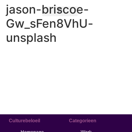
jason-briscoe-
Gw_sFen8VhU-
Teksten schrijven
unsplash
Culturebeloeil
Categorieen