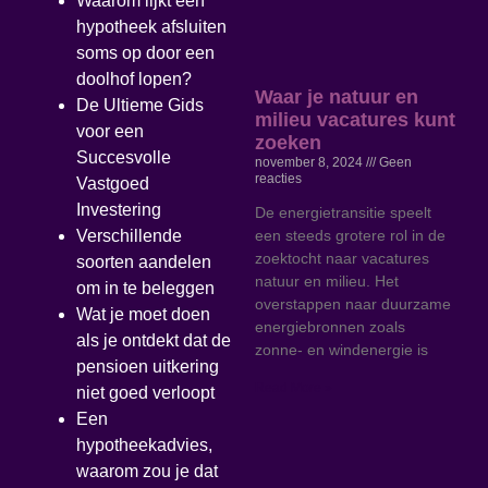
Waarom lijkt een
hypotheek afsluiten
soms op door een
doolhof lopen?
Waar je natuur en
De Ultieme Gids
milieu vacatures kunt
voor een
zoeken
Succesvolle
november 8, 2024
Geen
reacties
Vastgoed
Investering
De energietransitie speelt
een steeds grotere rol in de
Verschillende
zoektocht naar vacatures
soorten aandelen
natuur en milieu. Het
om in te beleggen
overstappen naar duurzame
Wat je moet doen
energiebronnen zoals
als je ontdekt dat de
zonne- en windenergie is
pensioen uitkering
Read More »
niet goed verloopt
Een
hypotheekadvies,
waarom zou je dat